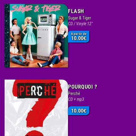
FLASH
Sugar & Tiger
CD / Vinyle 12"
À partir de
10.00
€
POURQUOI ?
Perché
CD + mp3
10.00
€