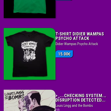
T-SHIRT DIDIER WAMPAS
PSYCHO ATTACK
Didier Wampas Psycho Attack
15.00
€
>_​.​.​.​CHECKING SYSTEM​.​.​.​
DISRUPTION DETECTED​.​.​.
Louis Lingg and the Bombs
CD