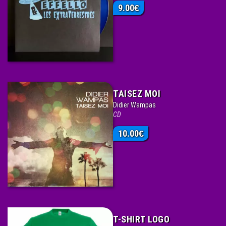
9.00
€
TAISEZ MOI
Didier Wampas
CD
10.00
€
T-SHIRT LOGO