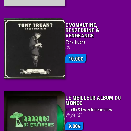
OVOMALTINE,
BENZEDRINE &
VENGEANCE
Tony Truant
CD
10.00
€
LE MEILLEUR ALBUM DU
MONDE
effello & les extraterrestres
Vinyle 12"
9.00
€