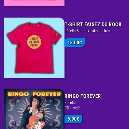
T-SHIRT FAISEZ DU ROCK
effello & les extraterrestres
13.00
€
RINGO FOREVER
effello
CD + mp3
5.00
€