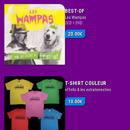
BEST-OF
Les Wampas
2CD + DVD
20.00
€
T-SHIRT COULEUR
effello & les extraterrestres
10.00
€