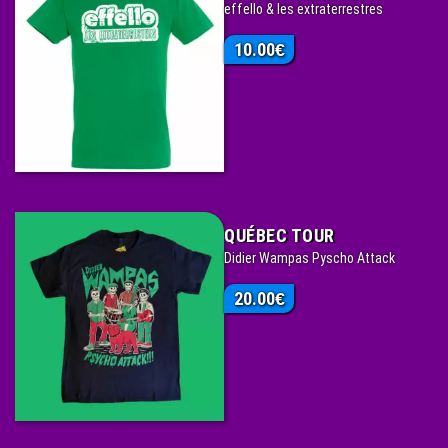
effello & les extraterrestres
10.00
€
QUÉBEC TOUR
Didier Wampas Pyscho Attack
20.00
€