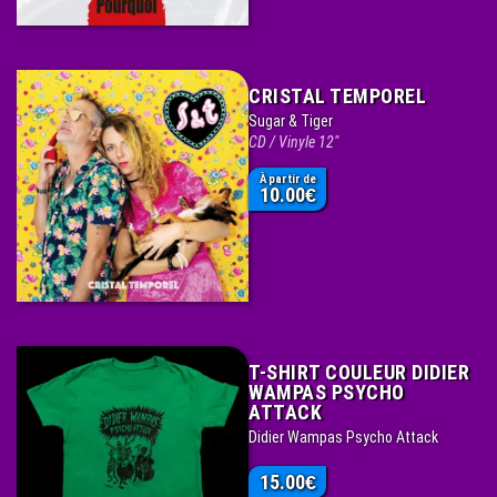
CRISTAL TEMPOREL
Sugar & Tiger
CD / Vinyle 12"
À partir de
10.00
€
T-SHIRT COULEUR DIDIER
WAMPAS PSYCHO
ATTACK
Didier Wampas Psycho Attack
15.00
€