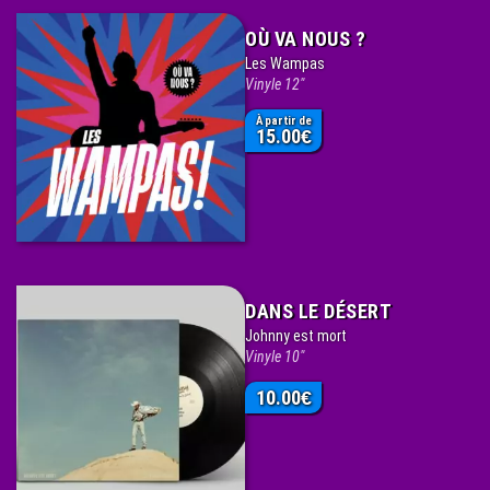
OÙ VA NOUS ?
Les Wampas
Vinyle 12"
À partir de
15.00
€
DANS LE DÉSERT
Johnny est mort
Vinyle 10"
10.00
€