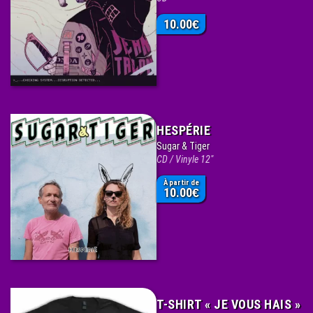
10.00
€
HESPÉRIE
Sugar & Tiger
CD / Vinyle 12"
À partir de
10.00
€
T-SHIRT « JE VOUS HAIS »