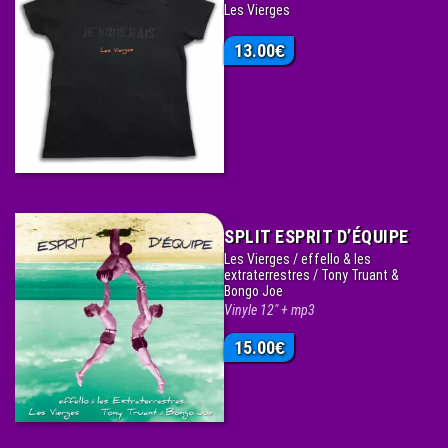
Les Vierges
13.00
€
SPLIT ESPRIT D’ÉQUIPE
Les Vierges / effello & les
extraterrestres / Tony Truant &
Bongo Joe
Vinyle 12" + mp3
15.00
€