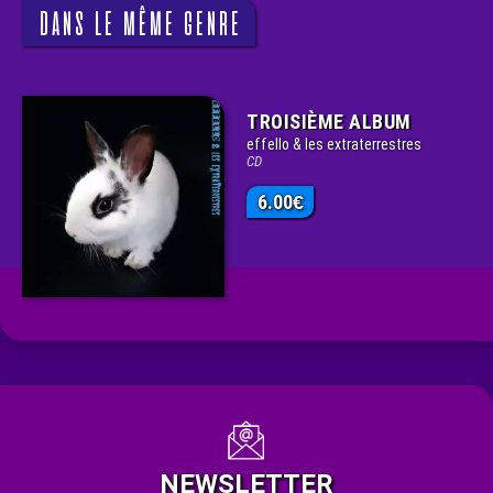
DANS LE MÊME GENRE
TROISIÈME ALBUM
effello & les extraterrestres
CD
6.00
€
NEWSLETTER