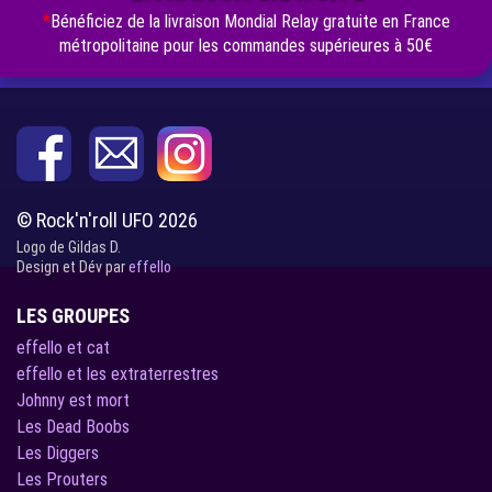
*
Bénéficiez de la livraison Mondial Relay gratuite en France
métropolitaine pour les commandes supérieures à 50€
© Rock'n'roll UFO 2026
Logo de Gildas D.
Design et Dév par
effello
LES GROUPES
effello et cat
effello et les extraterrestres
Johnny est mort
Les Dead Boobs
Les Diggers
Les Prouters