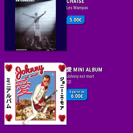
CHAISE
Les Wampas
5.00
€
愛 MINI ALBUM
Johnny est mort
CD
À partir de
6.00
€