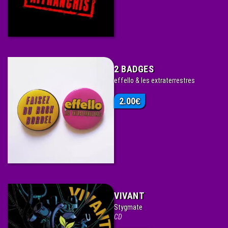
2 BADGES
effello & les extraterrestres
2.00
€
VIVANT
Stygmate
CD