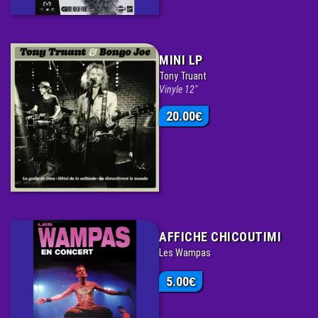
MINI LP
Tony Truant
Vinyle 12"
20.00
€
AFFICHE CHICOUTIMI
Les Wampas
5.00
€