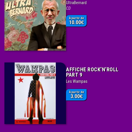
UltraBernard
CD
À partir de
10.00
€
AFFICHE ROCK’N’ROLL
PART 9
Les Wampas
À partir de
3.00
€