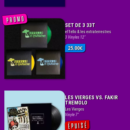
SET DE 3 33T
effello & les extraterrestres
3 Vinyles 12"
25.00
€
LES VIERGES VS. FAKIR
TREMOLO
Les Vierges
Vinyle 7"