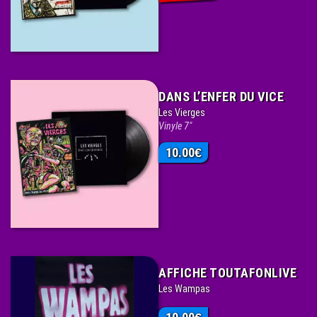
DANS L’ENFER DU VICE
Les Vierges
Vinyle 7"
10.00
€
AFFICHE TOUTAFONLIVE
Les Wampas