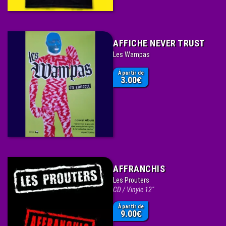
AFFICHE NEVER TRUST
Les Wampas
À partir de
3.00
€
AFFRANCHIS
Les Prouters
CD / Vinyle 12"
À partir de
9.00
€