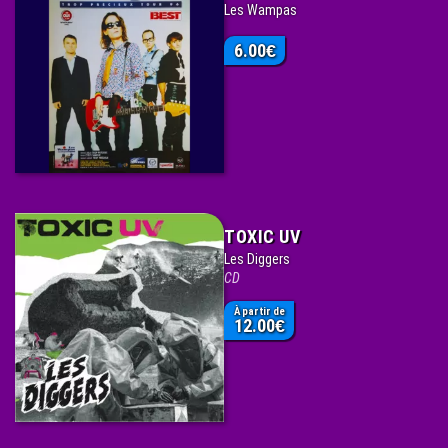
Les Wampas
6.00
€
TOXIC UV
Les Diggers
CD
À partir de
12.00
€