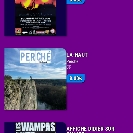
LÀ-HAUT
Perché
CD
8.00
€
AFFICHE DIDIER SUR