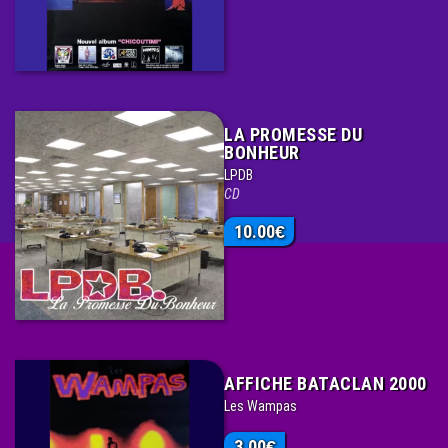
LA PROMESSE DU
BONHEUR
LPDB
CD
10.00
€
AFFICHE BATACLAN 2000
Les Wampas
3.00
€