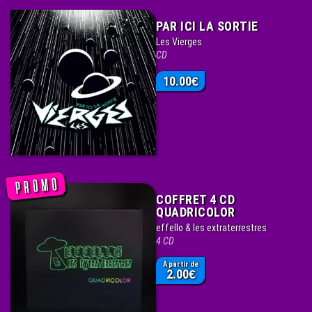
PAR ICI LA SORTIE
Les Vierges
CD
10.00
€
COFFRET 4 CD
QUADRICOLOR
effello & les extraterrestres
4 CD
À partir de
2.00
€