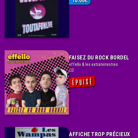
10.00
€
FAISEZ DU ROCK BORDEL
effello & les extraterrestres
CD
AFFICHE TROP PRÉCIEUX