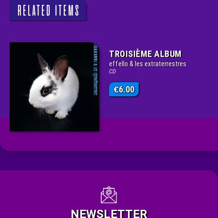
RELATED ITEMS
TROISIÈME ALBUM
effello & les extraterrestres
CD
6.00
€
NEWSLETTER