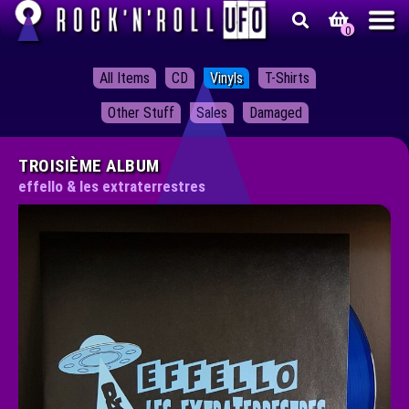
0
Skip
Skip
Rock'n'roll UFO
All Items
CD
Vinyls
T-Shirts
to
to
navigation
content
Other Stuff
Sales
Damaged
TROISIÈME ALBUM
effello & les extraterrestres