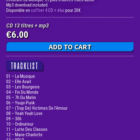
Mp3 download included.
Disponible en
coffret 4 CD + étui
pour 20€.
CD 13 titres + mp3
6.00
€
ADD TO CART
TRACKLIST
01 – La Musique
02 – Elle Avait
03 – Les Bourgeois
04 – Fin Du Monde
05 – 7h Du Matin
06 – Youpi-Punk
07 – (Trop De) Victimes De l’Amour
08 – Yeah Yeah Love
09 – 306
10 – Ordinateur
11 – Lutte Des Classes
12 – Marie-Charlotte