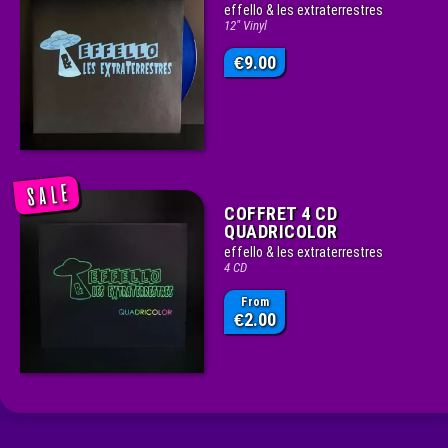
effello & les extraterrestres
12" Vinyl
9.00
€
COFFRET 4 CD
QUADRICOLOR
effello & les extraterrestres
4 CD
From
2.00
€