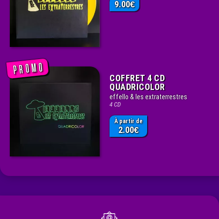
9.00
€
COFFRET 4 CD
QUADRICOLOR
effello & les extraterrestres
4 CD
À partir de
2.00
€