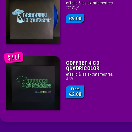
effello & les extraterrestres
12" Vinyl
9.00
€
COFFRET 4 CD
QUADRICOLOR
effello & les extraterrestres
4 CD
From
2.00
€