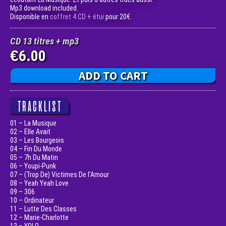
Mp3 download included.
Disponible en
coffret 4 CD + étui
pour 20€.
CD 13 titres + mp3
6.00
€
ADD TO CART
TRACKLIST
01 – La Musique
02 – Elle Avait
03 – Les Bourgeois
04 – Fin Du Monde
05 – 7h Du Matin
06 – Youpi-Punk
07 – (Trop De) Victimes De l’Amour
08 – Yeah Yeah Love
09 – 306
10 – Ordinateur
11 – Lutte Des Classes
12 – Marie-Charlotte