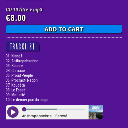
CD 10 titre + mp3
8.00
€
ADD TO CART
TRACKLIST
01. Klang !
02. Anthropobscène
03. Sourire
04. Grimace
05. Proud People
06. Procrasti Nation
07. Koudéta
08. Le Fossé
09. Maturité
10. Le dernier jour du pogo