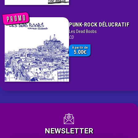
PUNK-ROCK DÉLUCRATIF
Les Dead Boobs
CD
À partir de
5.00
€
NEWSLETTER