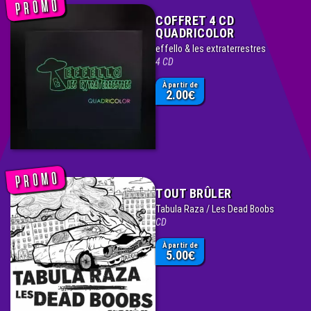
COFFRET 4 CD
QUADRICOLOR
effello & les extraterrestres
4 CD
À partir de
2.00
€
TOUT BRÛLER
Tabula Raza / Les Dead Boobs
CD
À partir de
5.00
€