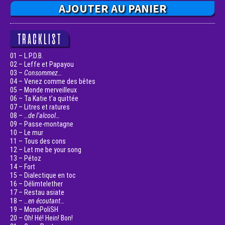
AJOUTER AU PANIER
TRACKLIST
01 – L.P.D.B.
02 – Leffe et Papayou
03 –
Consommez…
04 – Venez comme des bêtes
05 – Monde merveilleux
06 – Ta Katie t’a quittée
07 – Litres et ratures
08 –
…de l’alcool…
09 – Passe-montagne
10 – Le mur
11 – Tous des cons
12 – Let me be your song
13 – Pétoz
14 – Fort
15 – Dialectique en toc
16 – Délimtelether
17 – Restau asiate
18 –
…en écoutant…
19 – MonoPoliSH
20 – Oh! Hé! Hein! Bon!