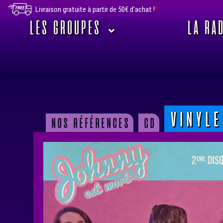
Livraison gratuite à partir de 50€ d'achat !
*
LES GROUPES
LA RAD
Aller
Aller
Rock'n'roll UFO
à
au
la
contenu
Distro punk/rock de l'espace.
vinyle
navigation
nos références
cd