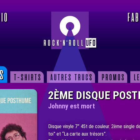
IO
FAB
s
t-shirts
autres trucs
promos
le
2ÈME DISQUE POS
Johnny est mort
Disque vinyle 7” 45t de couleur. 2ème single d
toi” et “La carte aux trésors”.