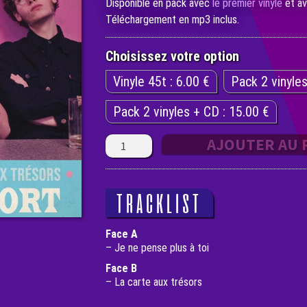
Disponible en pack avec
le premier vinyle
et a
Téléchargement en mp3 inclus.
Choisissez votre option
Vinyle 45t : 6.00 €
Pack 2 vinyles
Pack 2 vinyles + CD : 15.00 €
quantité
AJOUTER AU 
de
2ème
disque
posthume
TRACKLIST
Face A
– Je ne pense plus à toi
Face B
– La carte aux trésors