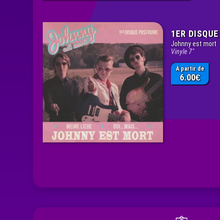
1ER DISQU
Johnny est mort
Vinyle 7"
À partir de
6.00
€