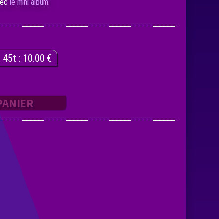
vec
le mini album
.
 45t : 10.00 €
PANIER