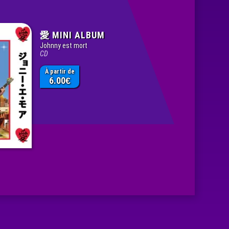
愛 MINI ALBUM
Johnny est mort
CD
À partir de
6.00
€