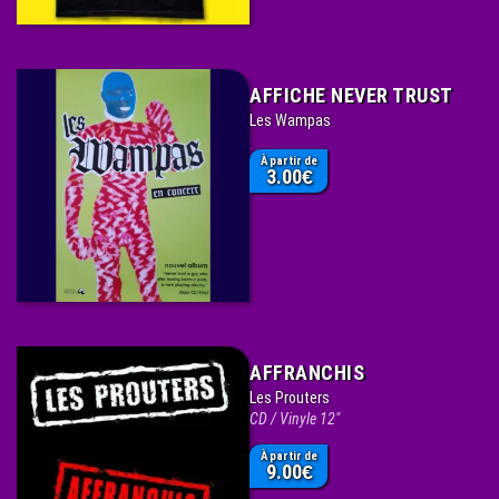
AFFICHE NEVER TRUST
Les Wampas
À partir de
3.00
€
AFFRANCHIS
Les Prouters
CD / Vinyle 12"
À partir de
9.00
€