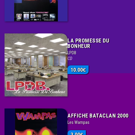
LA PROMESSE DU
BONHEUR
LPDB
CD
10.00
€
AFFICHE BATACLAN 2000
Les Wampas
3.00
€