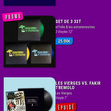
SET DE 3 33T
effello & les extraterrestres
3 Vinyles 12"
25.00
€
LES VIERGES VS. FAKIR
TREMOLO
Les Vierges
Vinyle 7"