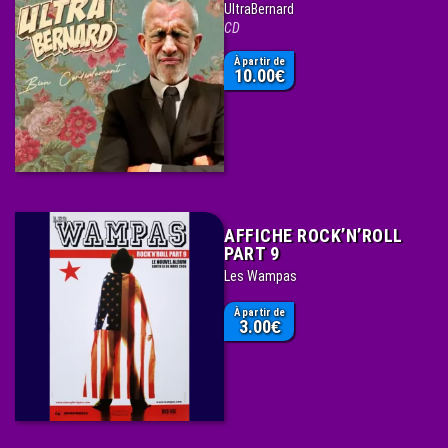
UltraBernard
CD
À partir de
10.00
€
AFFICHE ROCK’N’ROLL
PART 9
Les Wampas
À partir de
3.00
€