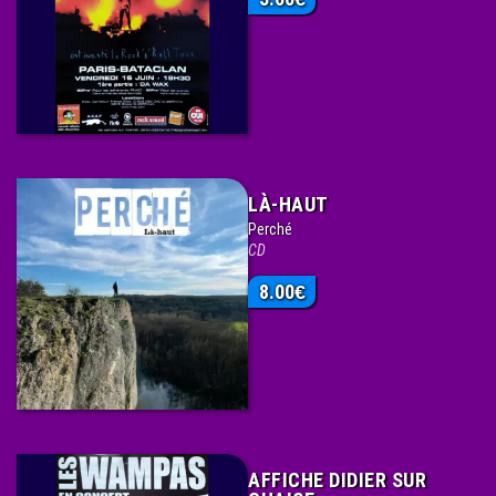
LÀ-HAUT
Perché
CD
8.00
€
AFFICHE DIDIER SUR