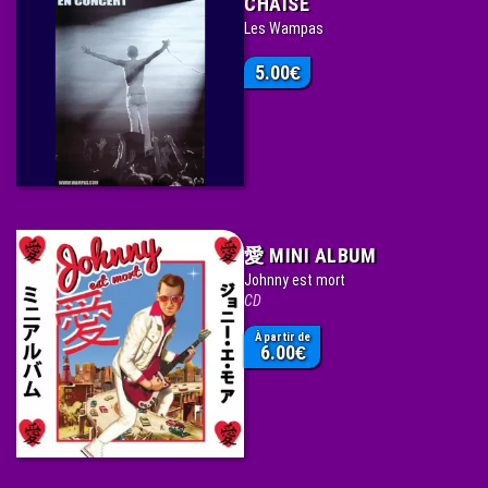
CHAISE
Les Wampas
5.00
€
愛 MINI ALBUM
Johnny est mort
CD
À partir de
6.00
€