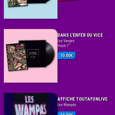
DANS L’ENFER DU VICE
Les Vierges
Vinyle 7"
10.00
€
AFFICHE TOUTAFONLIVE
Les Wampas