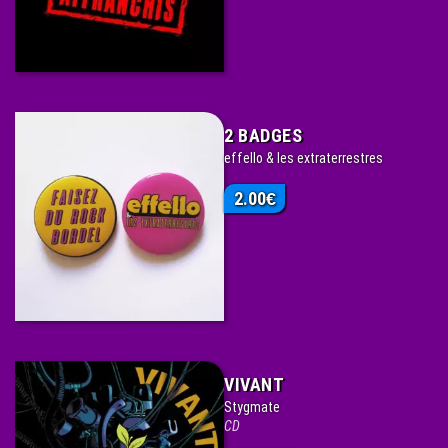
2 BADGES
effello & les extraterrestres
2.00
€
VIVANT
Stygmate
CD