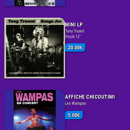
MINI LP
Tony Truant
Vinyle 12"
20.00
€
AFFICHE CHICOUTIMI
Les Wampas
5.00
€