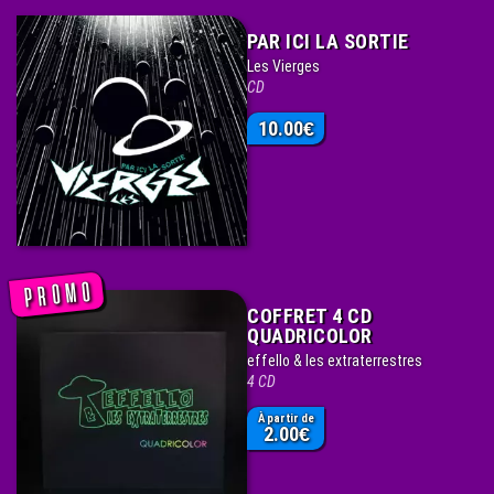
PAR ICI LA SORTIE
Les Vierges
CD
10.00
€
COFFRET 4 CD
QUADRICOLOR
effello & les extraterrestres
4 CD
À partir de
2.00
€