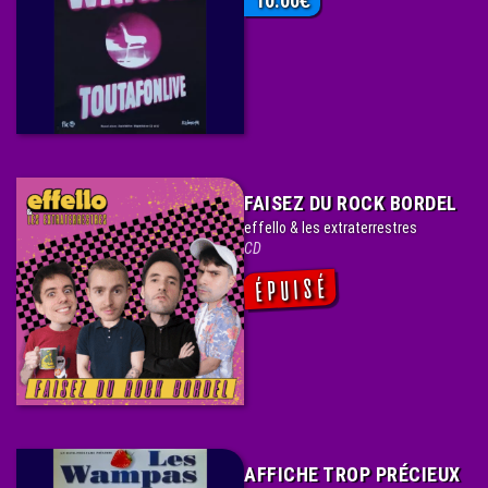
10.00
€
FAISEZ DU ROCK BORDEL
effello & les extraterrestres
CD
AFFICHE TROP PRÉCIEUX