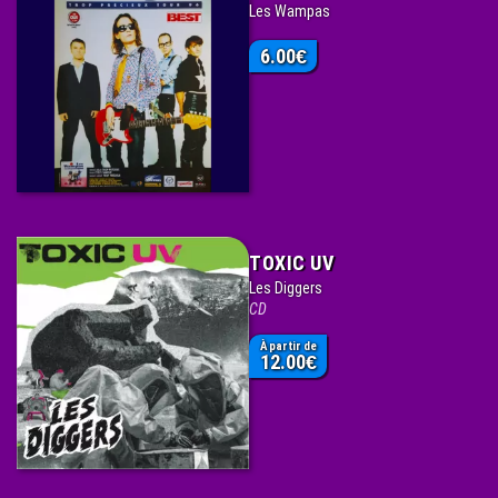
Les Wampas
6.00
€
TOXIC UV
Les Diggers
CD
À partir de
12.00
€