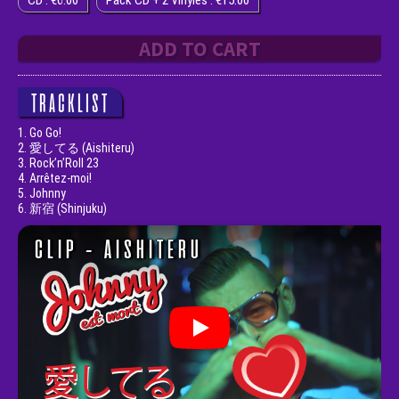
CD : €6.00
Pack CD + 2 Vinyles : €15.00
ADD TO CART
TRACKLIST
1. Go Go!
2. 愛してる (Aishiteru)
3. Rock’n’Roll 23
4. Arrêtez-moi!
5. Johnny
6. 新宿 (Shinjuku)
CLIP - AISHITERU