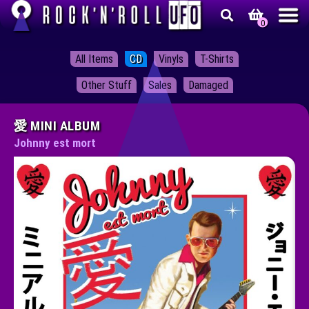
0
Skip
Skip
Rock'n'roll UFO
All Items
CD
Vinyls
T-Shirts
to
to
navigation
content
Other Stuff
Sales
Damaged
愛 MINI ALBUM
Johnny est mort